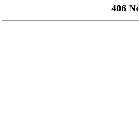
406 No