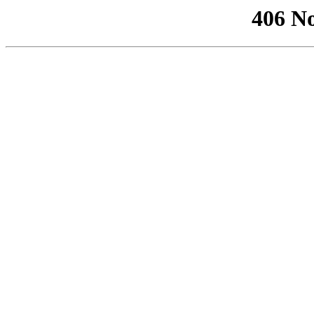
406 No