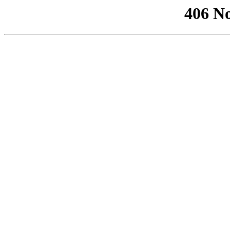
406 No